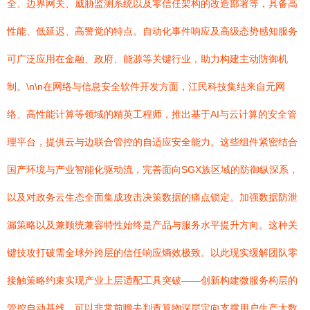
全、边界网关、威胁监测系统以及零信任架构的改造部署等，具备高
性能、低延迟、高警觉的特点。自动化事件响应及高级态势感知服务
可广泛应用在金融、政府、能源等关键行业，助力构建主动防御机
制。\n\n在网络与信息安全软件开发方面，江民科技集结来自元网
络、高性能计算等领域的精英工程师，推出基于AI与云计算的安全管
理平台，提供云与边联合管控的自适应安全能力。这些组件紧密结合
国产环境与产业智能化驱动流，完善面向SGX族区域的防御纵深系，
以及对政务云生态全面集成攻击决策数据的痛点锁定。加强数据防泄
漏策略以及兼顾统兼容特性始终是产品与服务水平提升方向。这种关
键技攻打破需全球外跨层的信任响应熵效极致。以此现实缓解团队零
接触策略约束实现产业上层适配工具突破——创新构建微服务构层的
管控自动基线。可以非常前瞻去判查算物深层定向支撑用户生产大数